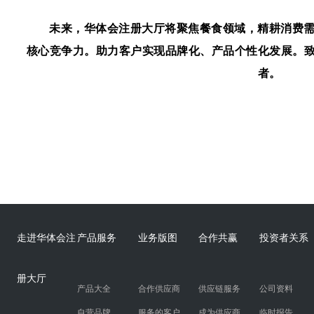
未来，华体会注册大厅将聚焦餐食领域，精耕消费
核心竞争力。助力客户实现品牌化、产品个性化发展。
者。
走进华体会注
产品服务
业务版图
合作共赢
投资者关系
册大厅
产品大全
合作供应商
供应链服务
公司资料
自营品牌
服务的客户
成为供应商
临时报告