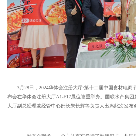
3月28日，2024华体会注册大厅·第十二届中国食材电商
布会在华体会注册大厅A1-F17展位隆重举办。国联水产集
大厅副总经理兼经管中心部长朱长辉等负责人出席此次发布