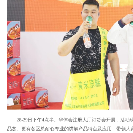
28-29日下午4点半。华体会注册大厅订货会开展，活
品鉴。更有各区总耐心专业的讲解产品特点及应用，带领大