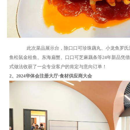
此次菜品展示台，除口口可珍珠藕丸、小龙鱼罗氏
鱼松鼠金桂鱼、东海扁蟹、口口可芝麻藕条等24年新品凭
式做法收获了一众专业客户的肯定与意向订单！
2、2024华体会注册大厅·食材供应商大会