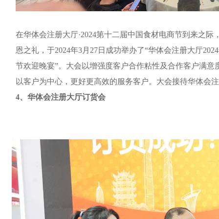
在华体会注册大厅·2024第十二届中国食材电商节到来之
恩之礼，于2024年3月27日成功举办了“华体会注册大厅2
节欢迎晚宴”。大会以增强度客户合作粘性及合作客户满意
以客户为中心，更好更高效的服务客户。大会接待华体会注
4、华体会注册大厅订货会